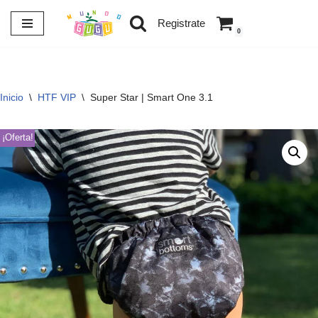
Registrate
0
Saltar
al
contenido
Inicio
\
HTF VIP
\
Super Star | Smart One 3.1
¡Oferta!