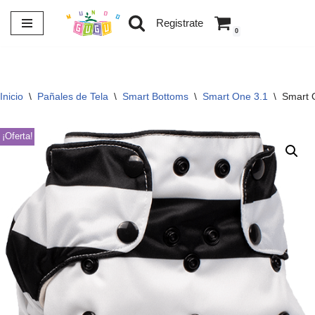
Registrate
0
Saltar
al
contenido
Inicio
\
Pañales de Tela
\
Smart Bottoms
\
Smart One 3.1
\
Smart 
¡Oferta!