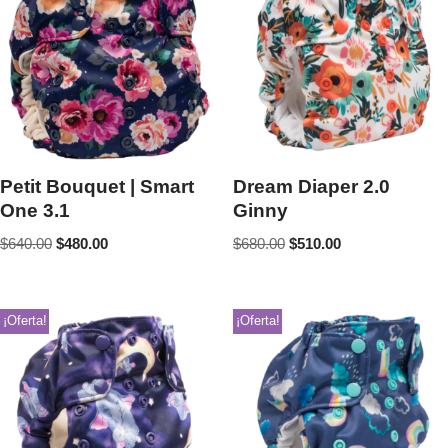
Petit Bouquet | Smart
Dream Diaper 2.0
One 3.1
Ginny
$
640.00
$
480.00
$
680.00
$
510.00
¡Oferta!
¡Oferta!