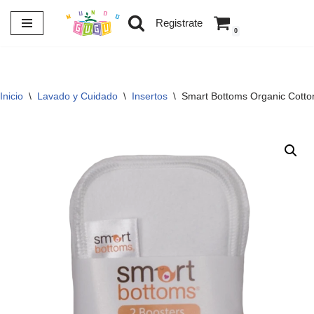
Registrate
0
Saltar
al
contenido
Inicio
\
Lavado y Cuidado
\
Insertos
\
Smart Bottoms Organic Cott