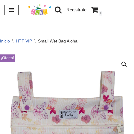
Registrate
0
Saltar
al
contenido
Inicio
\
HTF VIP
\
Small Wet Bag Aloha
¡Oferta!