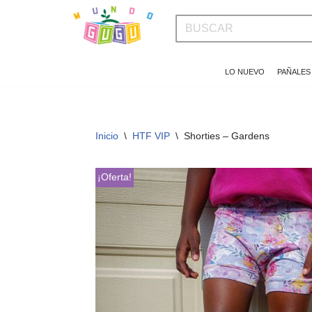
Saltar
al
LO NUEVO
PAÑALES
contenido
Inicio
\
HTF VIP
\
Shorties – Gardens
¡Oferta!