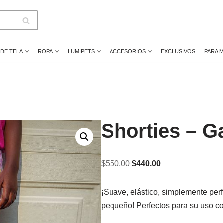
 DE TELA
ROPA
LUMIPETS
ACCESORIOS
EXCLUSIVOS
PARA 
Shorties – G
$
550.00
$
440.00
¡Suave, elástico, simplemente per
pequeño! Perfectos para su uso co