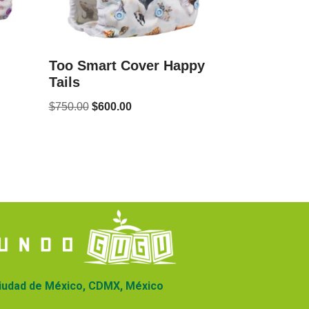
Too Smart Cover Happy
Tails
$
750.00
$
600.00
iudad de México, CDMX, México