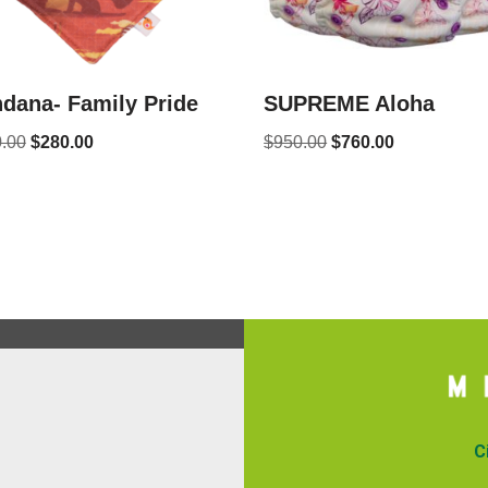
dana- Family Pride
SUPREME Aloha
.00
$
280.00
$
950.00
$
760.00
C