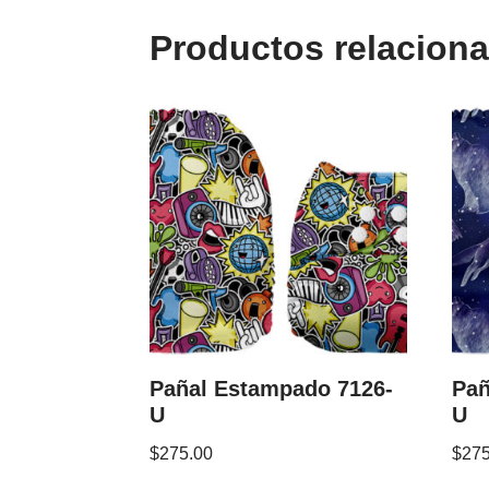
Productos relacion
Pañal Estampado 7126-
Pañ
U
U
$
275.00
$
275