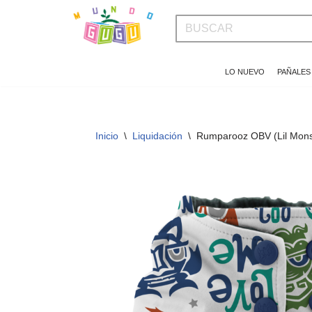
Saltar
al
LO NUEVO
PAÑALES
contenido
Inicio
\
Liquidación
\
Rumparooz OBV (Lil Monst