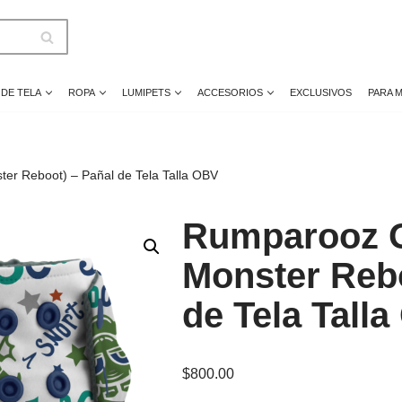
 DE TELA
ROPA
LUMIPETS
ACCESORIOS
EXCLUSIVOS
PARA 
er Reboot) – Pañal de Tela Talla OBV
Rumparooz O
Monster Rebo
de Tela Tall
$
800.00