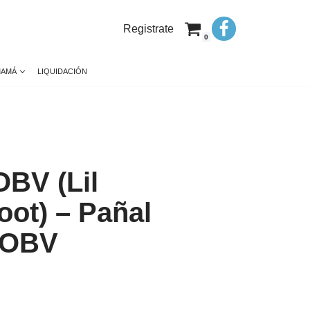
Registrate
0
MAMÁ
LIQUIDACIÓN
BV (Lil
ot) – Pañal
a OBV