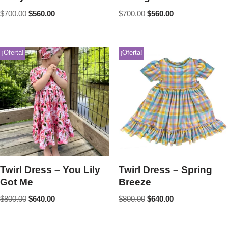
$
700.00
$
560.00
$
700.00
$
560.00
¡Oferta!
¡Oferta!
Twirl Dress – You Lily
Twirl Dress – Spring
Got Me
Breeze
$
800.00
$
640.00
$
800.00
$
640.00