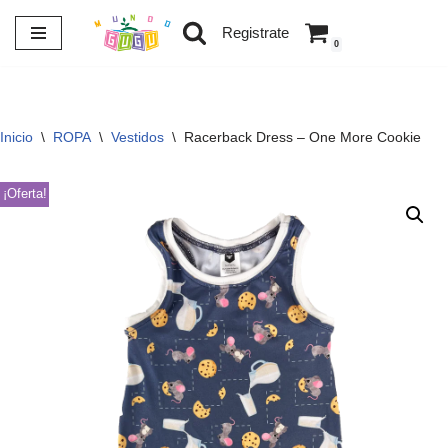
Registrate
0
Saltar
al
contenido
Inicio
\
ROPA
\
Vestidos
\
Racerback Dress – One More Cookie
¡Oferta!