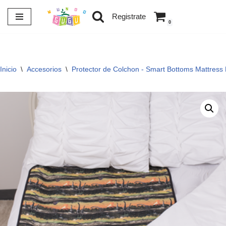
Registrate
0
Saltar
al
contenido
Inicio
\
Accesorios
\
Protector de Colchon - Smart Bottoms Mattress