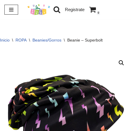
Registrate
0
Saltar
al
contenido
Inicio
\
ROPA
\
Beanies/Gorros
\
Beanie – Superbolt