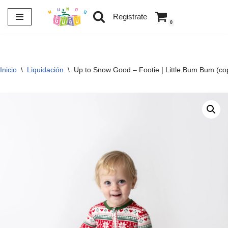
Registrate
0
Saltar
al
contenido
Inicio
\
Liquidación
\
Up to Snow Good – Footie | Little Bum Bum (co