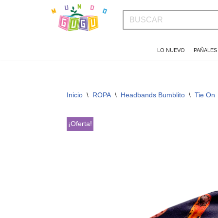
Saltar
al
LO NUEVO
PAÑALES
contenido
Inicio
\
ROPA
\
Headbands Bumblito
\
Tie On
¡Oferta!