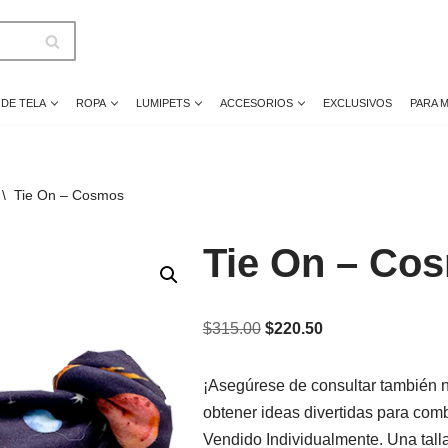
 DE TELA
ROPA
LUMIPETS
ACCESORIOS
EXCLUSIVOS
PARA 
\
Tie On – Cosmos
Tie On – Co
$
315.00
$
220.50
¡Asegúrese de consultar también 
obtener ideas divertidas para co
Vendido Individualmente. Una talla