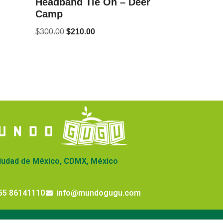
Headband Tie On – Deer
Camp
$
300.00
$
210.00
iudad de México, CDMX, México
55 86141110
info@mundogugu.com