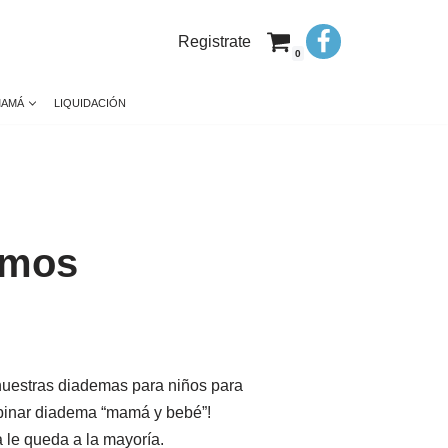
Registrate
0
MAMÁ
LIQUIDACIÓN
smos
nuestras diademas para niños para
mbinar diadema “mamá y bebé”!
 le queda a la mayoría.