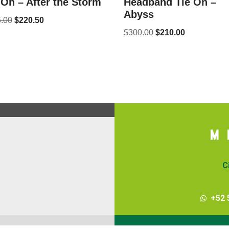
 On – After the Storm
Headband Tie On –
Abyss
.00
$
220.50
$
300.00
$
210.00
C
+52 