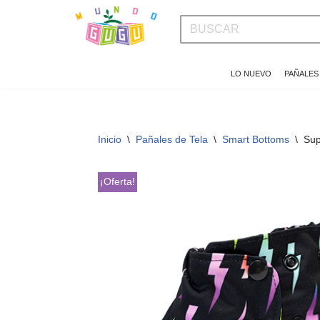
Saltar
al
LO NUEVO
PAÑALES
contenido
Inicio
\
Pañales de Tela
\
Smart Bottoms
\
Sup
¡Oferta!