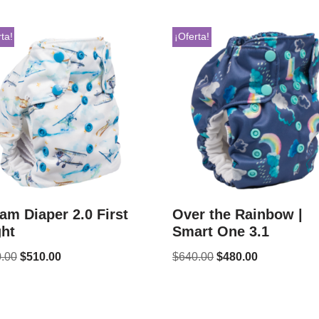
ta!
¡Oferta!
am Diaper 2.0 First
Over the Rainbow |
ght
Smart One 3.1
.00
$
510.00
$
640.00
$
480.00