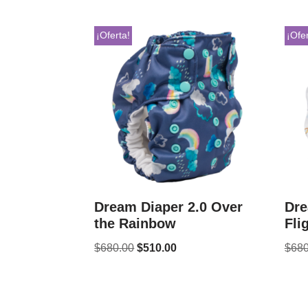
¡Oferta!
¡Ofer
Dream Diaper 2.0 Over
Dre
the Rainbow
Fli
$
680.00
$
510.00
$
680