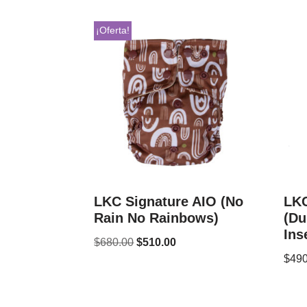
¡Oferta!
LKC Signature AIO (No
LKC
Rain No Rainbows)
(Du
Ins
$
680.00
$
510.00
$
490