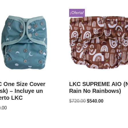
¡Oferta!
 One Size Cover
LKC SUPREME AIO (
sk) – Incluye un
Rain No Rainbows)
erto LKC
$
720.00
$
540.00
.00