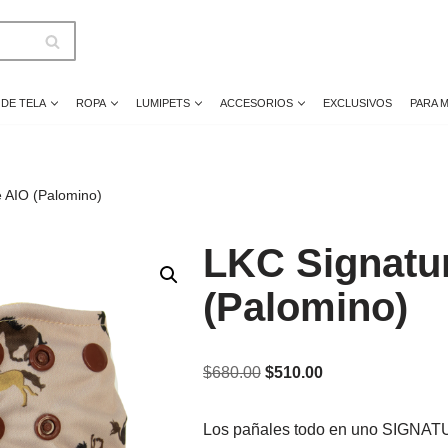
 DE TELA
ROPA
LUMIPETS
ACCESORIOS
EXCLUSIVOS
PARA 
 AIO (Palomino)
LKC Signatu
(Palomino)
$
680.00
$
510.00
Los pañales todo en uno SIGNAT