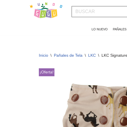
Saltar
al
LO NUEVO
PAÑALES
contenido
Inicio
\
Pañales de Tela
\
LKC
\
LKC Signature
¡Oferta!