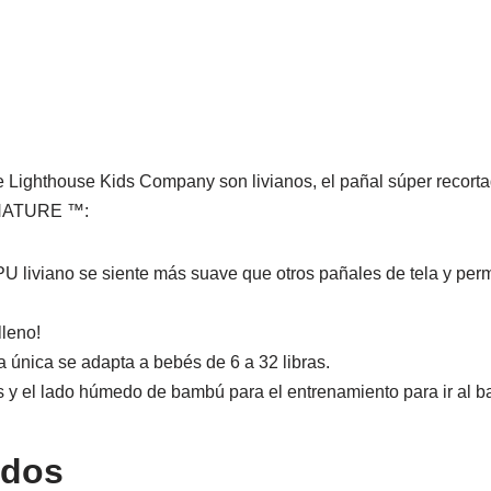
ghthouse Kids Company son livianos, el pañal súper recortado 
GNATURE ™:
U liviano se siente más suave que otros pañales de tela y per
lleno!
única se adapta a bebés de 6 a 32 libras.
 y el lado húmedo de bambú para el entrenamiento para ir al ba
ados