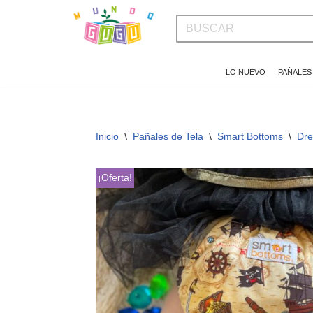
Saltar
al
LO NUEVO
PAÑALES
contenido
Inicio
\
Pañales de Tela
\
Smart Bottoms
\
Dre
¡Oferta!