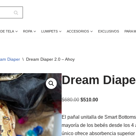
 DE TELA
ROPA
LUMIPETS
ACCESORIOS
EXCLUSIVOS
PARA 
am Diaper
\
Dream Diaper 2.0 – Ahoy
Dream Diaper
$
680.00
$
510.00
El pañal unitalla de Smart Bottoms
mayoría de los bebés desde los 4 
único ofrece absorbencia superior 