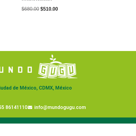
$
680.00
$
510.00
iudad de México, CDMX, México
55 86141110
info@mundogugu.com