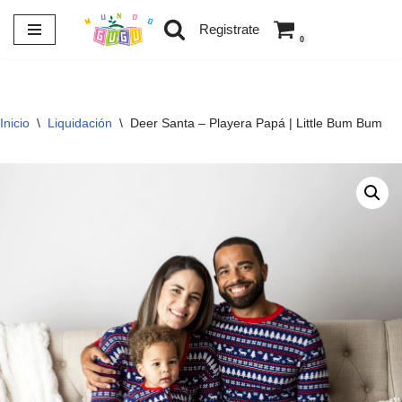
Registrate
0
Saltar
al
contenido
Inicio
\
Liquidación
\
Deer Santa – Playera Papá | Little Bum Bum