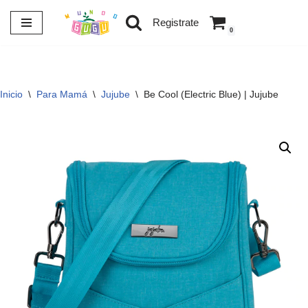
Registrate
0
Saltar
al
contenido
Inicio
\
Para Mamá
\
Jujube
\
Be Cool (Electric Blue) | Jujube