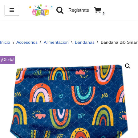
Registrate
0
Saltar
al
contenido
Inicio
\
Accesorios
\
Alimentacion
\
Bandanas
\
Bandana Bib Smart 
¡Oferta!