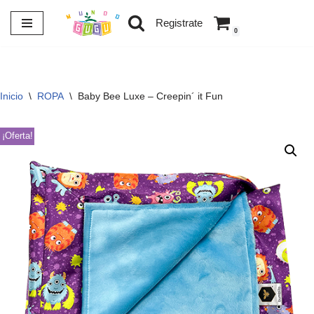
Registrate
0
Saltar
al
contenido
Inicio
\
ROPA
\
Baby Bee Luxe – Creepin´ it Fun
¡Oferta!