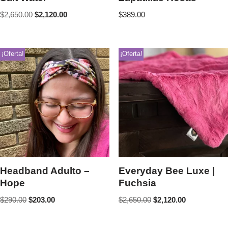
$
2,650.00
$
2,120.00
$
389.00
¡Oferta!
¡Oferta!
Headband Adulto –
Everyday Bee Luxe |
Hope
Fuchsia
$
290.00
$
203.00
$
2,650.00
$
2,120.00