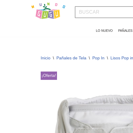
Saltar
al
LO NUEVO
PAÑALES
contenido
Inicio
\
Pañales de Tela
\
Pop In
\
Lisos Pop i
¡Oferta!