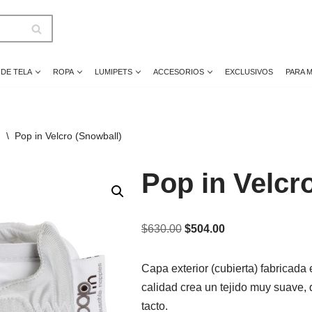
 DE TELA
ROPA
LUMIPETS
ACCESORIOS
EXCLUSIVOS
PARA 
n
\
Pop in Velcro (Snowball)
Pop in Velcr
$
630.00
$
504.00
Capa exterior (cubierta) fabricada
calidad crea un tejido muy suave, 
tacto.