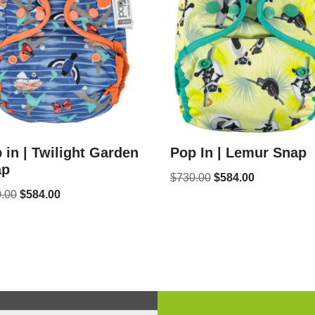
 in | Twilight Garden
Pop In | Lemur Snap
ap
$
730.00
$
584.00
.00
$
584.00