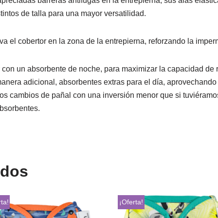
preciadas barreras antifugas en la entrepierna, sus alas elástica
stintos de talla para una mayor versatilidad.
va el cobertor en la zona de la entrepierna, reforzando la impe
 con un absorbente de noche, para maximizar la capacidad de r
nera adicional, absorbentes extras para el día, aprovechando a
dos cambios de pañal con una inversión menor que si tuviéramo
absorbentes.
ados
ta!
¡Oferta!