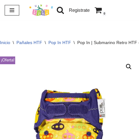
Registrate
0
Saltar
al
contenido
Inicio
\
Pañales HTF
\
Pop In HTF
\
Pop In | Submarino Retro HTF 
¡Oferta!