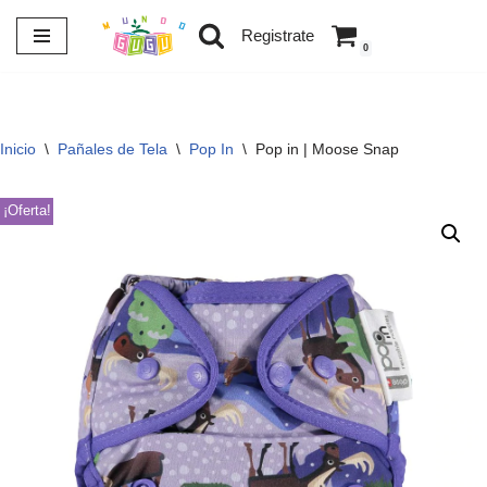
Registrate
0
Saltar
al
contenido
Inicio
\
Pañales de Tela
\
Pop In
\
Pop in | Moose Snap
¡Oferta!