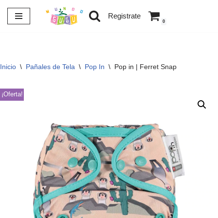
Registrate
0
Saltar
al
contenido
Inicio
\
Pañales de Tela
\
Pop In
\
Pop in | Ferret Snap
¡Oferta!