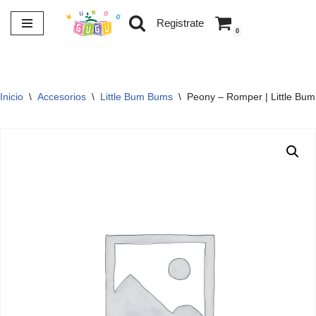
Registrate
0
Saltar
al
contenido
Inicio
\
Accesorios
\
Little Bum Bums
\
Peony – Romper | Little Bu