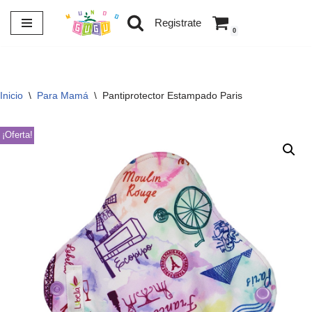
Registrate
0
Saltar
al
contenido
Inicio
\
Para Mamá
\
Pantiprotector Estampado Paris
¡Oferta!