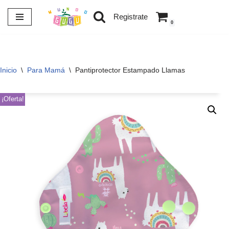
Registrate
0
Saltar
al
contenido
Inicio
\
Para Mamá
\
Pantiprotector Estampado Llamas
¡Oferta!