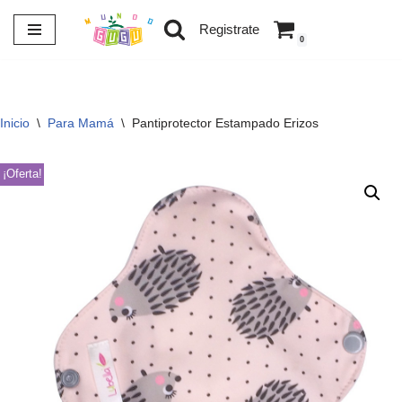
Registrate
0
Saltar
al
contenido
Inicio
\
Para Mamá
\
Pantiprotector Estampado Erizos
¡Oferta!