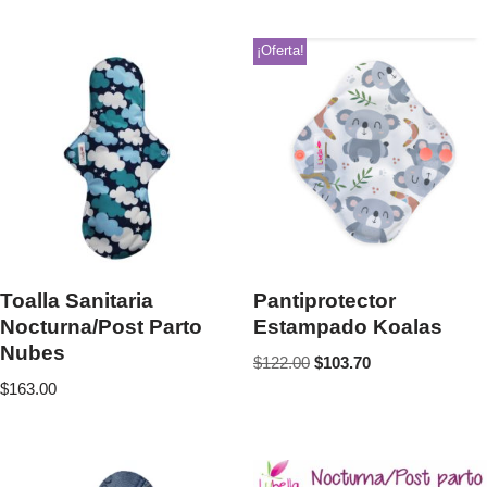
¡Oferta!
Toalla Sanitaria
Pantiprotector
Nocturna/Post Parto
Estampado Koalas
Nubes
$
122.00
$
103.70
$
163.00