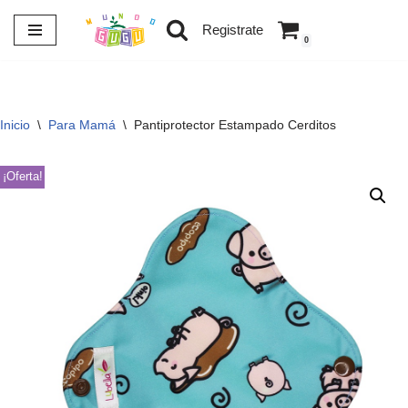
Registrate
0
Saltar
al
contenido
Inicio
\
Para Mamá
\
Pantiprotector Estampado Cerditos
¡Oferta!