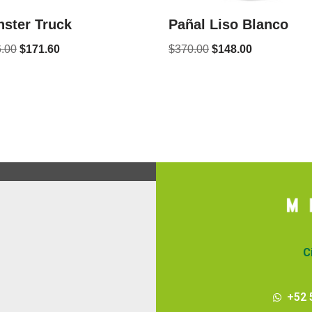
ster Truck
Pañal Liso Blanco
.00
$
171.60
$
370.00
$
148.00
C
+52 