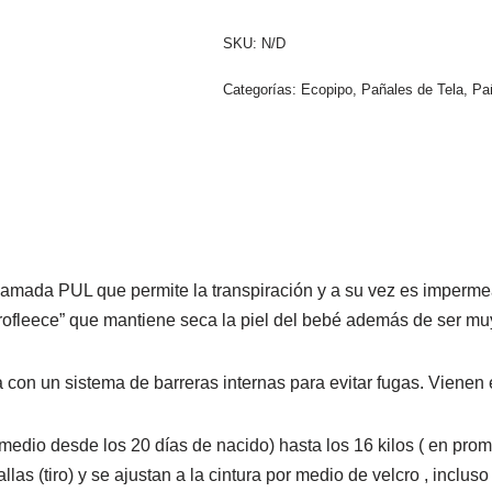
SKU:
N/D
Categorías:
Ecopipo
,
Pañales de Tela
,
Pa
llamada PUL que permite la transpiración y a su vez es impermea
rofleece” que mantiene seca la piel del bebé además de ser mu
on un sistema de barreras internas para evitar fugas. Vienen e
medio desde los 20 días de nacido) hasta los 16 kilos ( en pro
tallas (tiro) y se ajustan a la cintura por medio de velcro , incl