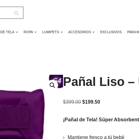
 DE TELA
ROPA
LUMIPETS
ACCESORIOS
EXCLUSIVOS
PARA 
Pañal Liso –
$
399.00
$
199.50
¡Pañal de Tela! Súper Absorben
Mantiene fresco a tú bebé