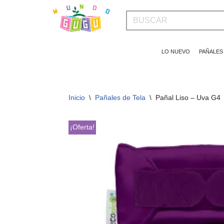
Saltar
al
LO NUEVO
PAÑALES
contenido
Inicio
\
Pañales de Tela
\
Pañal Liso – Uva G4
¡Oferta!