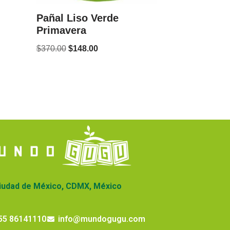
Pañal Liso Verde
Primavera
$
370.00
$
148.00
iudad de México, CDMX, México
55 86141110
info@mundogugu.com