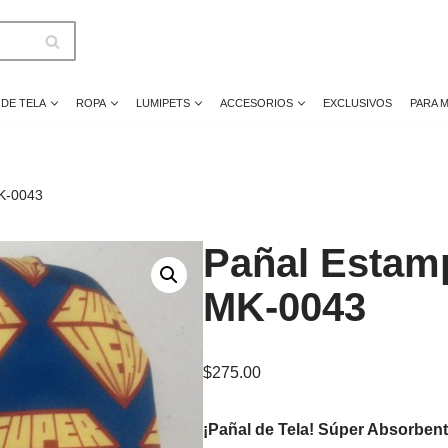
 DE TELA
ROPA
LUMIPETS
ACCESORIOS
EXCLUSIVOS
PARA 
K-0043
Pañal Estam
MK-0043
$
275.00
¡Pañal de Tela! Súper Absorben