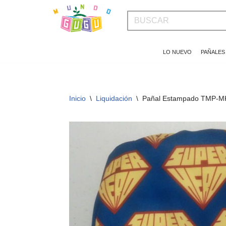
Saltar
al
LO NUEVO
PAÑALES
contenido
Inicio
\
Liquidación
\
Pañal Estampado TMP-M