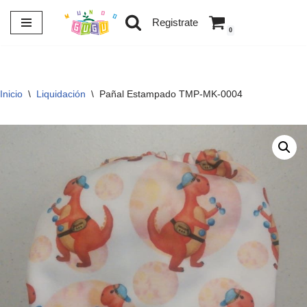
Registrate
0
Saltar
al
contenido
Inicio
\
Liquidación
\
Pañal Estampado TMP-MK-0004