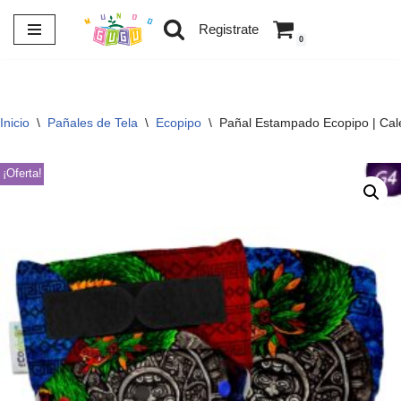
Registrate
0
Saltar
al
contenido
Inicio
\
Pañales de Tela
\
Ecopipo
\
Pañal Estampado Ecopipo | Cal
¡Oferta!