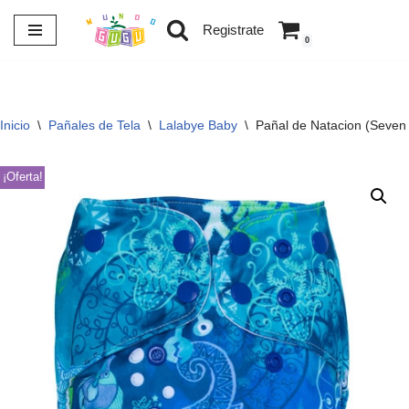
Registrate
0
Saltar
al
contenido
Inicio
\
Pañales de Tela
\
Lalabye Baby
\
Pañal de Natacion (Seven
¡Oferta!