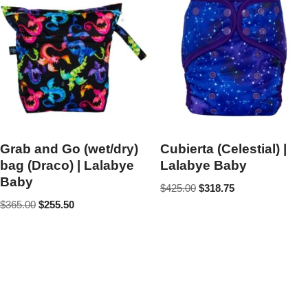
Grab and Go (wet/dry)
Cubierta (Celestial) |
bag (Draco) | Lalabye
Lalabye Baby
Baby
$
425.00
$
318.75
$
365.00
$
255.50