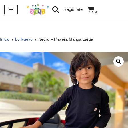
Registrate
0
Saltar
al
contenido
Inicio
\
Lo Nuevo
\
Negro – Playera Manga Larga