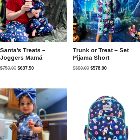
Santa’s Treats –
Trunk or Treat – Set
Joggers Mamá
Pijama Short
$
750.00
$
637.50
$
680.00
$
578.00