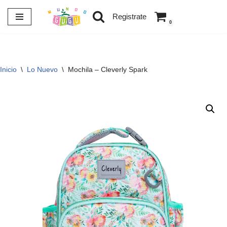
Registrate
0
Saltar
al
contenido
Inicio
\
Lo Nuevo
\
Mochila – Cleverly Spark