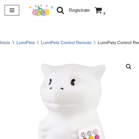
Registrate
0
Saltar
al
contenido
Inicio
\
LumiPets
\
LumiPets Control Remoto
\
LumiPets Control Re