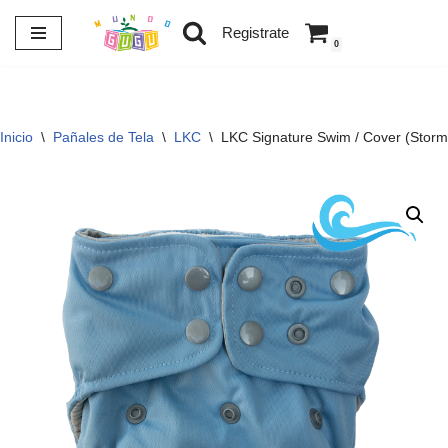
Registrate
0
Saltar
al
contenido
Inicio
\
Pañales de Tela
\
LKC
\
LKC Signature Swim / Cover (Storm