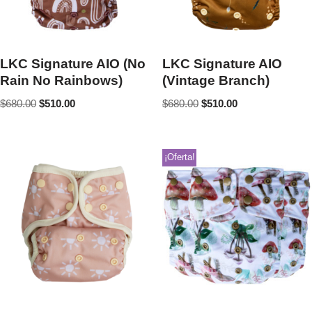
LKC Signature AIO (No
LKC Signature AIO
Rain No Rainbows)
(Vintage Branch)
$
680.00
$
510.00
$
680.00
$
510.00
¡Oferta!