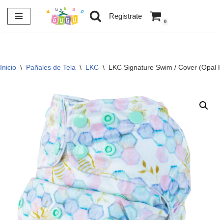
Registrate
0
Saltar
al
contenido
Inicio
\
Pañales de Tela
\
LKC
\
LKC Signature Swim / Cover (Opal 