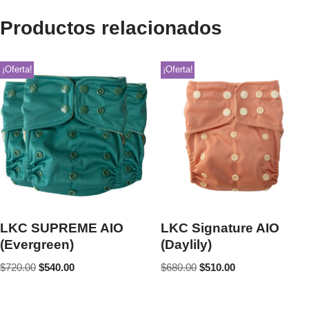
Productos relacionados
¡Oferta!
¡Oferta!
LKC SUPREME AIO
LKC Signature AIO
(Evergreen)
(Daylily)
$
720.00
$
540.00
$
680.00
$
510.00