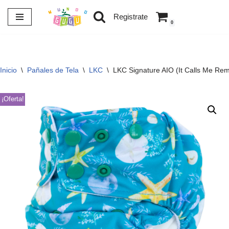
Registrate
0
Saltar
al
contenido
Inicio
\
Pañales de Tela
\
LKC
\
LKC Signature AIO (It Calls Me Rem
¡Oferta!