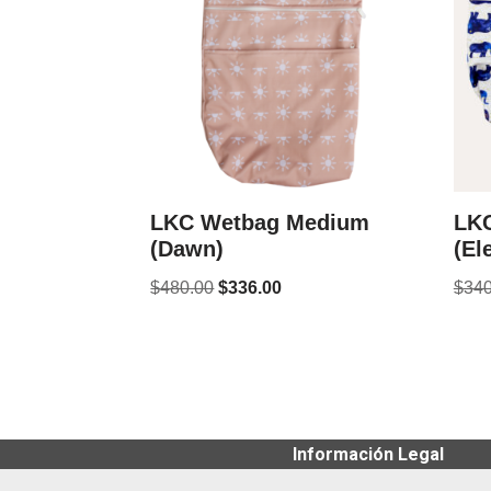
LKC Wetbag Medium
LKC
(Dawn)
(El
$
480.00
$
336.00
$
340
Información Legal