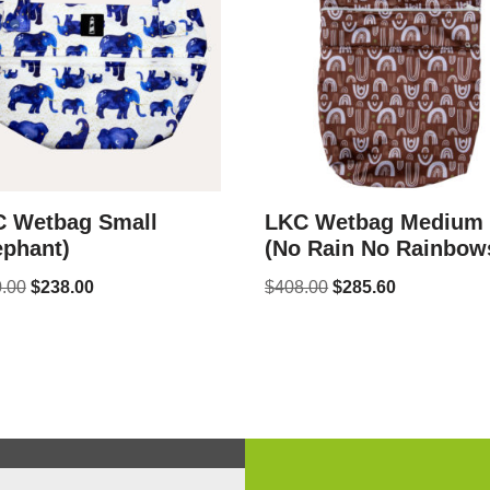
 Wetbag Small
LKC Wetbag Medium
ephant)
(No Rain No Rainbow
.00
$
238.00
$
408.00
$
285.60