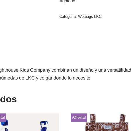
Agotado
Categoría:
Wetbags LKC
ghthouse Kids Company combinan un diseño y una versatilidad i
 húmedas de LKC y colgar donde lo necesite.
ados
ta!
¡Oferta!