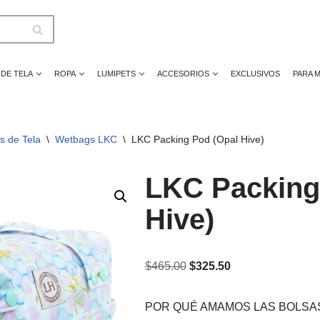
 DE TELA
ROPA
LUMIPETS
ACCESORIOS
EXCLUSIVOS
PARA 
s de Tela
\
Wetbags LKC
\
LKC Packing Pod (Opal Hive)
LKC Packing
Hive)
$
465.00
$
325.50
POR QUÉ AMAMOS LAS BOLSA