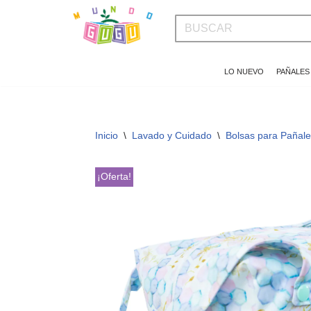
Saltar
al
LO NUEVO
PAÑALES
contenido
Inicio
\
Lavado y Cuidado
\
Bolsas para Pañale
¡Oferta!