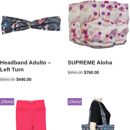
Headband Adulto –
SUPREME Aloha
Left Turn
$
950.00
$
760.00
$
550.00
$
440.00
¡Oferta!
¡Oferta!