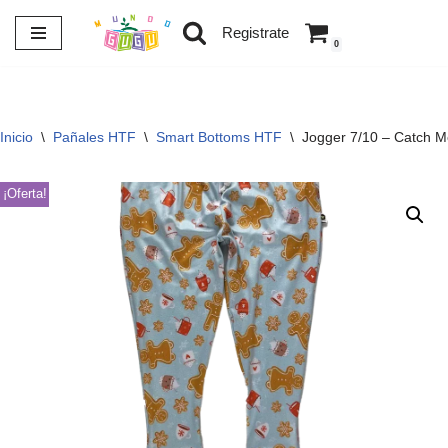
Registrate
0
Saltar
al
contenido
Inicio
\
Pañales HTF
\
Smart Bottoms HTF
\
Jogger 7/10 – Catch M
¡Oferta!