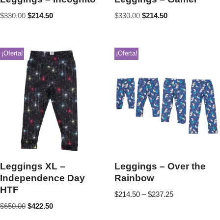
$
330.00
$
214.50
$
330.00
$
214.50
¡Oferta!
¡Oferta!
Leggings XL –
Leggings – Over the
Independence Day
Rainbow
HTF
$
214.50
–
$
237.25
$
650.00
$
422.50