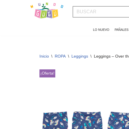
Saltar
al
LO NUEVO
PAÑALES
contenido
Inicio
\
ROPA
\
Leggings
\
Leggings – Over t
¡Oferta!