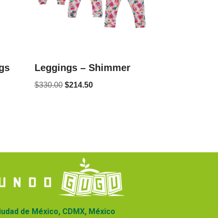
ngs
Leggings – Shimmer
$
330.00
$
214.50
iudad de México, CDMX, México