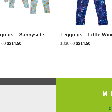
gings – Sunnyside
Leggings – Little Wi
.00
$
214.50
$
330.00
$
214.50
C