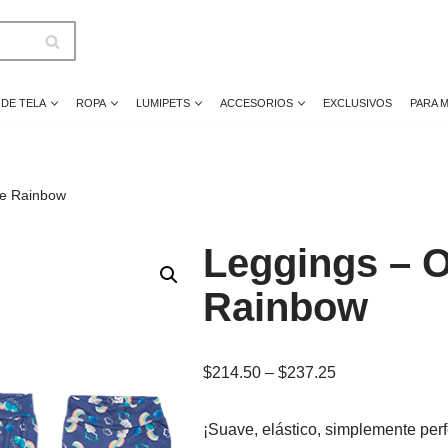
 DE TELA
ROPA
LUMIPETS
ACCESORIOS
EXCLUSIVOS
PARA 
he Rainbow
Leggings – O
Rainbow
$
214.50
–
$
237.25
¡Suave, elástico, simplemente per