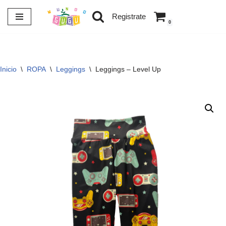
Registrate
0
Saltar
al
contenido
Inicio
\
ROPA
\
Leggings
\
Leggings – Level Up