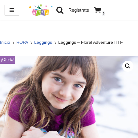
Registrate
0
Saltar
al
contenido
Inicio
\
ROPA
\
Leggings
\
Leggings – Floral Adventure HTF
¡Oferta!