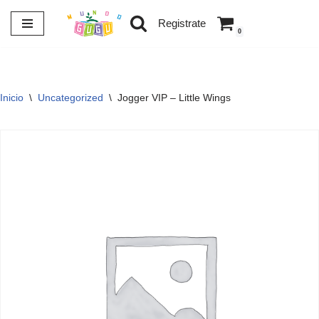
Registrate
0
Saltar
al
contenido
Inicio
\
Uncategorized
\
Jogger VIP – Little Wings