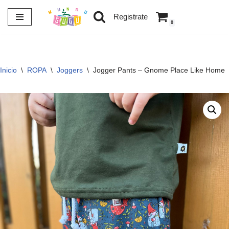
Registrate
0
Saltar
al
contenido
Inicio
\
ROPA
\
Joggers
\
Jogger Pants – Gnome Place Like Home