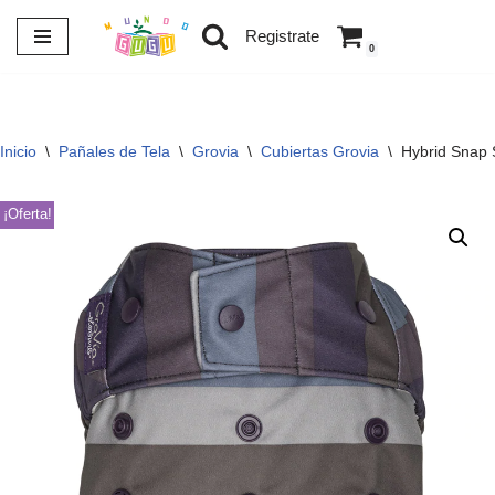
Registrate
0
Saltar
al
contenido
Inicio
\
Pañales de Tela
\
Grovia
\
Cubiertas Grovia
\
Hybrid Snap 
¡Oferta!