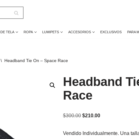
 DE TELA
ROPA
LUMIPETS
ACCESORIOS
EXCLUSIVOS
PARA 
\
Headband Tie On – Space Race
Headband Ti
Race
$
300.00
$
210.00
Vendido Individualmente. Una talla