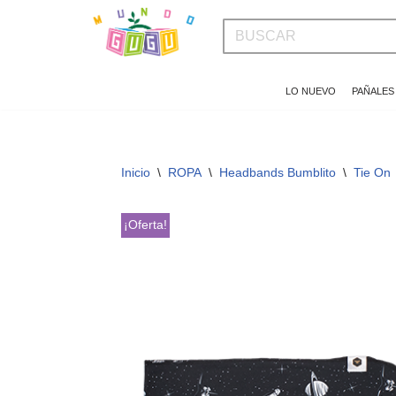
Saltar
al
LO NUEVO
PAÑALES
contenido
Inicio
\
ROPA
\
Headbands Bumblito
\
Tie On
¡Oferta!