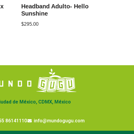
ix
Headband Adulto- Hello
Sunshine
$
295.00
iudad de México, CDMX, México
55 86141110
info@mundogugu.com