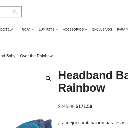
 DE TELA
ROPA
LUMIPETS
ACCESORIOS
EXCLUSIVOS
PARA 
nd Baby – Over the Rainbow
Headband Ba
Rainbow
$
245.00
$
171.50
¡La mejor combinación para esos l