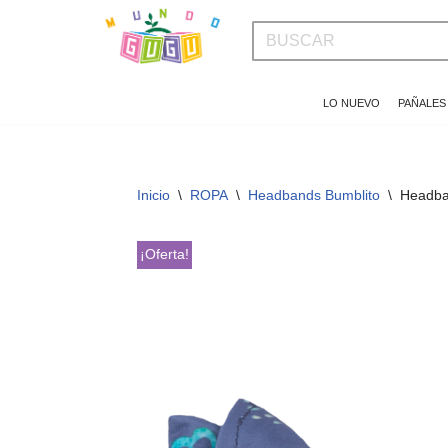
Saltar
al
LO NUEVO
PAÑALES
contenido
Inicio
\
ROPA
\
Headbands Bumblito
\
Headba
¡Oferta!