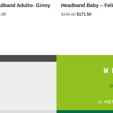
dband Adulto- Ginny
Headband Baby – Fel
.00
$
245.00
$
171.50
C
+52 