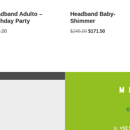
dband Adulto –
Headband Baby-
thday Party
Shimmer
.00
$
245.00
$
171.50
C
+52 