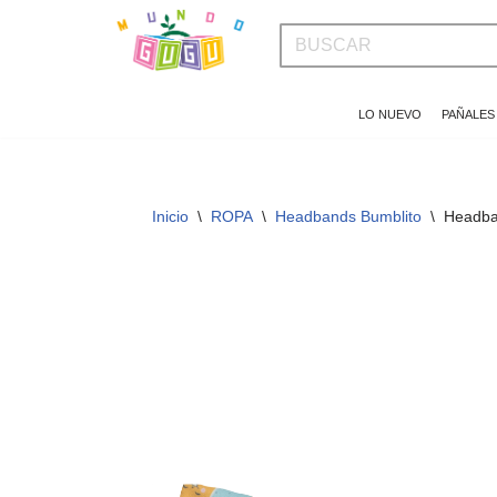
Saltar
al
LO NUEVO
PAÑALES
contenido
Inicio
\
ROPA
\
Headbands Bumblito
\
Headba