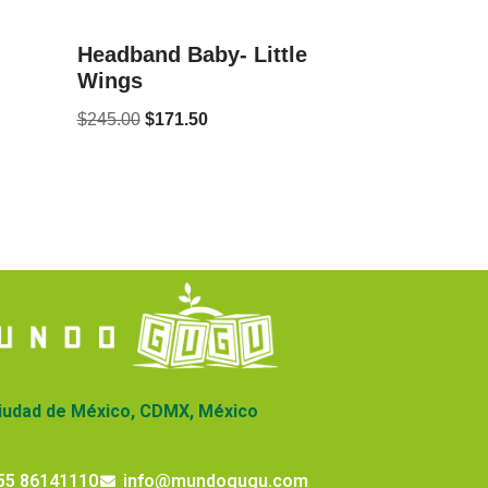
Headband Baby- Little
Wings
$
245.00
$
171.50
iudad de México, CDMX, México
55 86141110
info@mundogugu.com